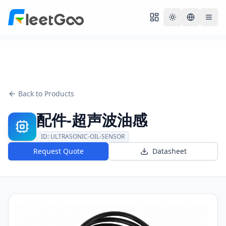
Toggle theme
Back to Products
配件-超声波油感
ID:
ULTRASONIC-OIL-SENSOR
Request Quote
Datasheet