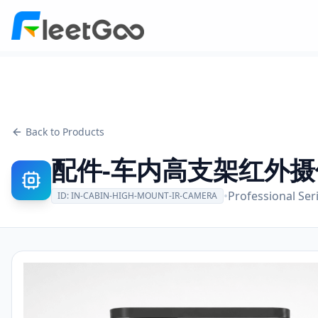
Back to Products
配件-车内高支架红外摄
•
Professional Ser
ID:
IN-CABIN-HIGH-MOUNT-IR-CAMERA