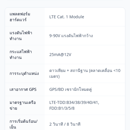
แพลตฟอร์ม
LTE Cat. 1 Module
ฮาร์ดแวร์
แรงดันไฟฟ้า
9-90V แรงดันไฟฟ้ากว้าง
ทำงาน
กระแสไฟฟ้า
25mA@12V
ทำงาน
ดาวเทียม + สถานีฐาน (คลาดเคลื่อน <10
การระบุตำแหน่ง
เมตร)
เสาอากาศ GPS
GPS/BD เซรามิกโหมดคู่
มาตรฐานเครือ
LTE-TDD:B34/38/39/40/41,
ข่าย
FDD:B1/3/5/8
การเริ่มต้นร้อน/
2 วินาที / 8 วินาที
เย็น