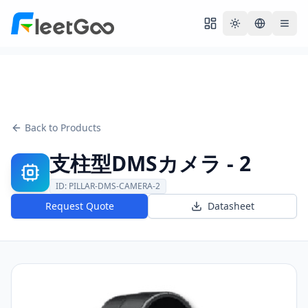
Toggle theme
Back to Products
支柱型DMSカメラ - 2
ID:
PILLAR-DMS-CAMERA-2
Request Quote
Datasheet