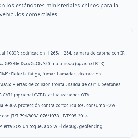
 los estándares ministeriales chinos para la
vehículos comerciales.
al 1080P, codificación H.265/H.264, cámara de cabina con IR
so: GPS/BeiDou/GLONASS multimodo (opcional RTK)
DMS: Detecta fatiga, fumar, llamadas, distracción
DAS: Alertas de colisión frontal, salida de carril, peatones
G CAT1 (opcional CAT4), actualizaciones OTA
da 9-36V, protección contra cortocircuitos, consumo <2W
e con JT/T 794/808/1076/1078, JT/T905-2014
 Alerta SOS un toque, app WiFi debug, geofencing