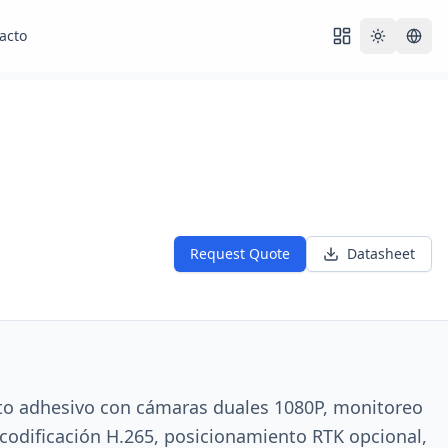
acto
Toggle th
Request Quote
Datasheet
to adhesivo con cámaras duales 1080P, monitoreo
codificación H.265, posicionamiento RTK opcional,