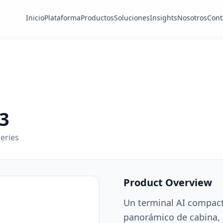
Inicio
Plataforma
Productos
Soluciones
Insights
Nosotros
Cont
3
eries
Product Overview
Un terminal AI compac
panorámico de cabina, 